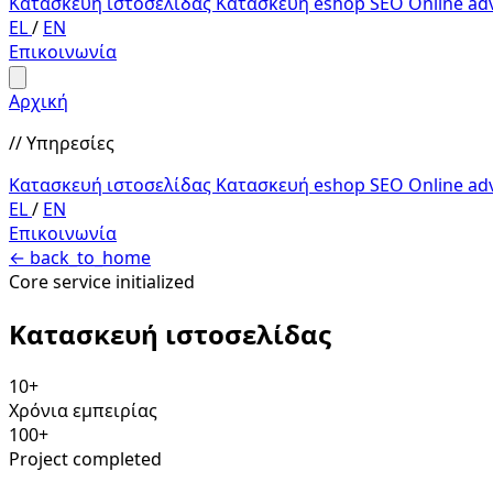
Κατασκευή ιστοσελίδας
Κατασκευή eshop
SEO
Online ad
EL
/
EN
Επικοινωνία
Αρχική
// Υπηρεσίες
Κατασκευή ιστοσελίδας
Κατασκευή eshop
SEO
Online ad
EL
/
EN
Επικοινωνία
←
back_to_home
Core service initialized
Κατασκευή
ιστοσελίδας
10+
Χρόνια εμπειρίας
100+
Project completed