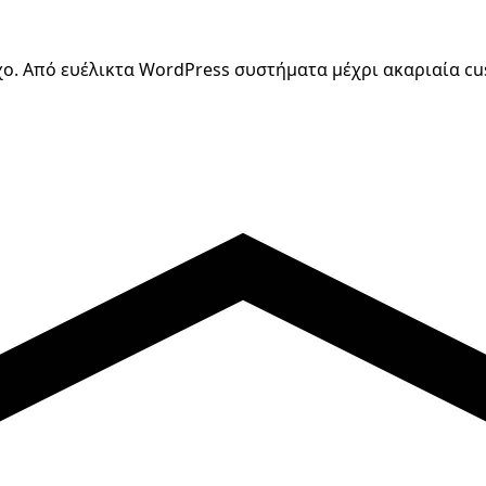
όχο. Από ευέλικτα WordPress συστήματα μέχρι ακαριαία c