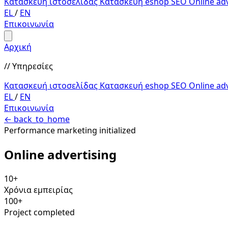
Κατασκευή ιστοσελίδας
Κατασκευή eshop
SEO
Online ad
EL
/
EN
Επικοινωνία
Αρχική
// Υπηρεσίες
Κατασκευή ιστοσελίδας
Κατασκευή eshop
SEO
Online ad
EL
/
EN
Επικοινωνία
←
back_to_home
Performance marketing initialized
Online
advertising
10+
Χρόνια εμπειρίας
100+
Project completed