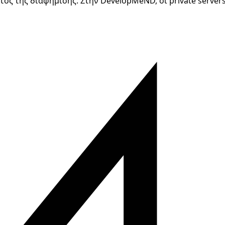
τος της διαφήμισης. Στην DevelopMeND, οι private server