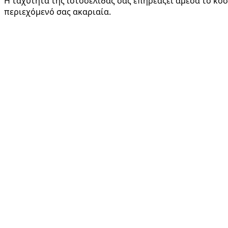
Η ταχύτητα της ιστοσελίδας σας επηρεάζει άμεσα το κόσ
περιεχόμενό σας ακαριαία.